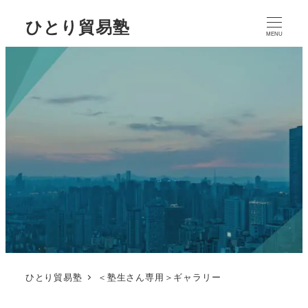
ひとり貿易塾
MENU
ひとり貿易塾
＜塾生さん専用＞ギャラリー