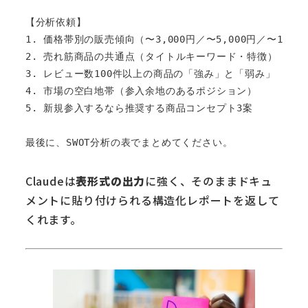
【分析依頼】

1. 価格帯別の販売傾向（〜3,000円／〜5,000円／〜10,00
2. 売れ筋商品の共通点（タイトルキーワード・特徴）

3. レビュー数100件以上の商品の「強み」と「弱み」

4. 市場の空白地帯（参入余地のあるポジション）

5. 新規参入するなら推奨する商品コンセプト3案

Claudeは
表形式の出力
に強く、そのままドキュ
メントに貼り付けられる構造化レポートを返して
くれます。