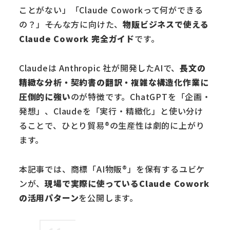
ことがない」「Claude Coworkって何ができる
の？」――そんな方に向けた、
物販ビジネスで使える
Claude Cowork 完全ガイド
です。
Claudeは Anthropic 社が開発したAIで、
長文の
精緻な分析・契約書の翻訳・複雑な構造化作業に
圧倒的に強い
のが特徴です。ChatGPTを「企画・
発想」、Claudeを「実行・精緻化」と使い分け
ることで、ひとり貿易®の生産性は劇的に上がり
ます。
本記事では、商標「AI物販®」を保有するユビケ
ンが、
現場で実際に使っているClaude Cowork
の活用パターン
を公開します。