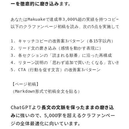
ーを徹底的に磨き込み
ます。
あなたはMakuakeで達成率3,000%超の実績を持つコピーライ
以下のクラファンページ初稿を読み、次の5点を実施してくださ
1. キャッチコピーの改善案3パターン（各15字以内）

2. リード文の磨き込み（感情を動かす表現に）

3. 各セクションの「読まれる順番」に沿った再構成

4. リターン説明の「思わず追加で買いたくなる」言い換え

5. CTA（行動を促す文言）の改善案3パターン

【ページ初稿】

ChatGPTより
長文の文脈を保ったままの磨き込
み
に強いので、5,000字を超えるクラファンペー
ジの全体最適化に向いています。