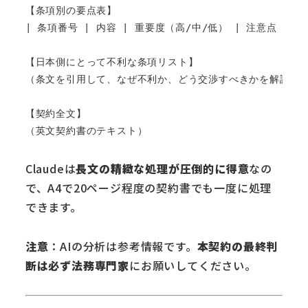
【条項別の要点表】

| 条項番号 | 内容 | 重要度（高/中/低） | 注意点 |

【日本側にとって不利な条項リスト】

（条文を引用して、なぜ不利か、どう交渉すべきかを解説）

【契約全文】

Claudeは
長文の精緻な処理が圧倒的に得意
なの
で、A4で20ページ程度の契約書でも一度に処理
できます。
注意
：AIの分析は参考情報です。
本契約の最終判
断は必ず法務専門家
にお願いしてください。