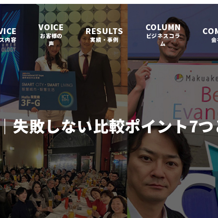
VOICE
COLUMN
VICE
RESULTS
CO
お客様の
ビジネスコラ
ス内容
実績・事例
会
声
ム
｜失敗しない比較ポイント7つと