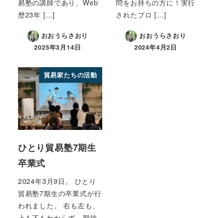
易塾の講師であり、Web
問をお持ちの方に！実行
歴23年 […]
されたプロ […]
おおうらさおり
おおうらさおり
2025年3月14日
2024年4月2日
貿易家たちの活動
ひとり貿易塾7期生
卒業式
2024年3月9日。 ひとり
貿易塾7期生の卒業式が行
われました。 右も左も、
上も下もわからず、期待