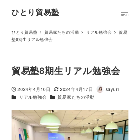
ひとり貿易塾
MENU
ひとり貿易塾
貿易家たちの活動
リアル勉強会
貿易
塾8期生リアル勉強会
貿易塾8期生リアル勉強会
2024年4月10日
2024年4月17日
sayuri
投稿日
更新日
著
カテゴリー
カテゴリー
リアル勉強会
貿易家たちの活動
者