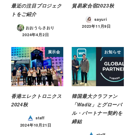
最近の注目プロジェク
貿易家合宿2023秋
トをご紹介
sayuri
2023年11月9日
おおうらさおり
2024年4月2日
展示会
お知らせ
香港エレクトロニクス
韓国最大クラファン
2024秋
「Wadiz」とグローバ
ル・パートナー契約を
staff
締結
2024年10月21日
staff