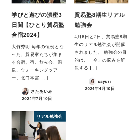
学びと遊びの濃密3
貿易塾8期生リアル
日間【ひとり貿易塾
勉強会
合宿2024】
4月6日と7日、貿易塾8期
生のリアル勉強会が開催
大竹秀明 毎年の恒例とな
されました。 勉強会の目
った、貿易家たちが集ま
的は、「今」の悩みを解
る合宿。宿、飲み会、温
決する […]
泉、ウォーキングツア
ー、北口本宮 […]
sayuri
2024年4月10日
さたあいみ
2024年7月10日
リアル勉強会