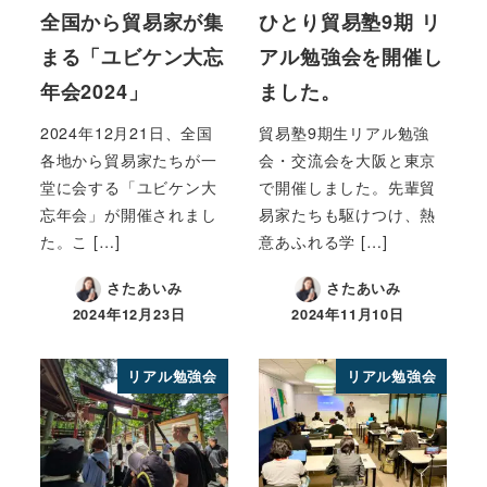
全国から貿易家が集
ひとり貿易塾9期 リ
まる「ユビケン大忘
アル勉強会を開催し
年会2024」
ました。
2024年12月21日、全国
貿易塾9期生リアル勉強
各地から貿易家たちが一
会・交流会を大阪と東京
堂に会する「ユビケン大
で開催しました。先輩貿
忘年会」が開催されまし
易家たちも駆けつけ、熱
た。こ […]
意あふれる学 […]
さたあいみ
さたあいみ
2024年12月23日
2024年11月10日
リアル勉強会
リアル勉強会