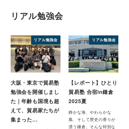
リアル勉強会
リアル勉強会
リアル勉強会
大阪・東京で貿易塾
【レポート】ひとり
勉強会を開催しまし
貿易塾 合宿in鎌倉
た｜年齢も国境も超
2025夏
えて、貿易家たちが
静かな海、やわらかな
集まった…
風、そして歴史の香りが
漂う鎌倉。そんな特別な