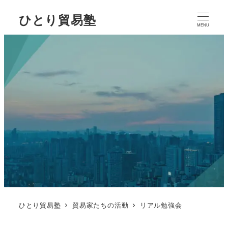
ひとり貿易塾
MENU
ひとり貿易塾
貿易家たちの活動
リアル勉強会