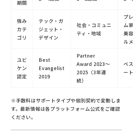
期間
プ
強み
テック・ガ
社会・コミュニ
ム
カテ
ジェット・
ティ・地域
美
ゴリ
デザイン
ル
Partner
ユビ
Best
Award 2023〜
ベ
ケン
Evangelist
2025（3年連
ー
認定
2019
続）
※手数料はサポートタイプや個別契約で変動しま
す。最新情報は各プラットフォーム公式をご確認
ください。