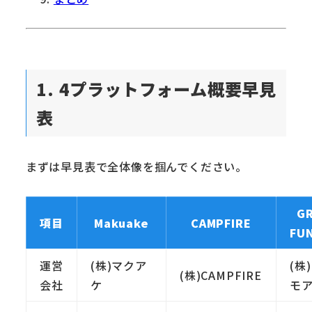
1. 4プラットフォーム概要早見
表
まずは早見表で全体像を掴んでください。
G
項目
Makuake
CAMPFIRE
FU
運営
(株)マクア
(株
(株)CAMPFIRE
会社
ケ
モ