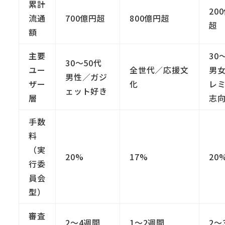
累計
20
流通
700億円超
800億円超
超
額
主要
30
30〜50代
ユー
全世代／応援文
男
男性／ガジ
ザー
化
レ
ェット好き
層
志
手数
料
（実
20%
17%
20
行委
員会
型）
審査
2〜4週間
1〜2週間
2〜