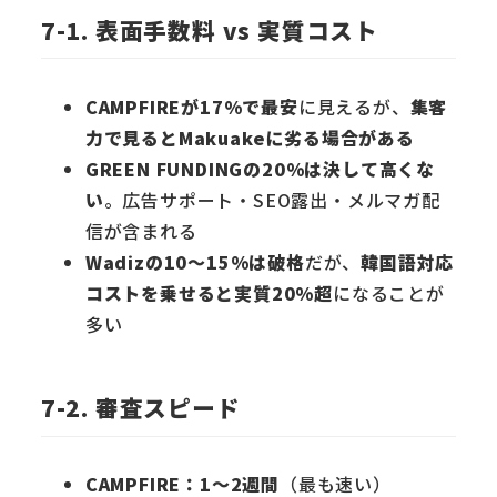
7-1. 表面手数料 vs 実質コスト
CAMPFIREが17%で最安
に見えるが、
集客
力で見るとMakuakeに劣る場合がある
GREEN FUNDINGの20%は決して高くな
い
。広告サポート・SEO露出・メルマガ配
信が含まれる
Wadizの10〜15%は破格
だが、
韓国語対応
コストを乗せると実質20%超
になることが
多い
7-2. 審査スピード
CAMPFIRE：1〜2週間
（最も速い）