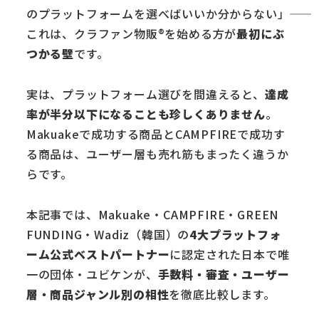
のプラットフォームを選べばいいか分からない」――
これは、クラファン物販®を始める方が
最初にぶ
つかる壁
です。
実は、プラットフォーム選びを間違えると、
達成
率が半分以下になることも珍しくありません
。
Makuakeで成功する商品とCAMPFIREで成功す
る商品は、ユーザー層も売れ筋もまったく違うか
らです。
本記事では、Makuake・CAMPFIRE・GREEN
FUNDING・Wadiz（韓国）の
4大プラットフォ
ーム公式ベストパートナー
に認定された日本で唯
一の団体・ユビケンが、
手数料・審査・ユーザー
層・商品ジャンル別の相性
を徹底比較します。