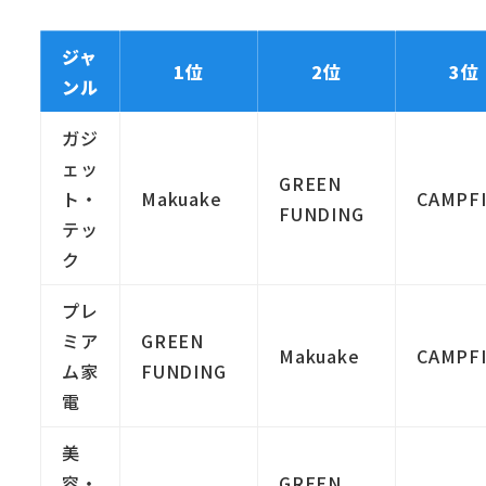
ジャ
1位
2位
3位
ンル
ガジ
ェッ
GREEN
ト・
Makuake
CAMPF
FUNDING
テッ
ク
プレ
ミア
GREEN
Makuake
CAMPF
ム家
FUNDING
電
美
容・
GREEN