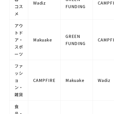
Wadiz
CAMPF
コス
FUNDING
メ
アウ
トド
GREEN
ア・
Makuake
CAMPF
FUNDING
スポ
ーツ
ファ
ッシ
ョ
CAMPFIRE
Makuake
Wadiz
ン・
雑貨
食
品・